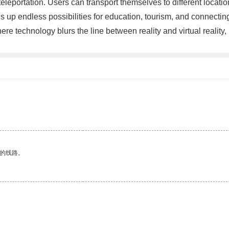
l teleportation. Users can transport themselves to different loc
up endless possibilities for education, tourism, and connecting 
e technology blurs the line between reality and virtual reality,
区的线路。