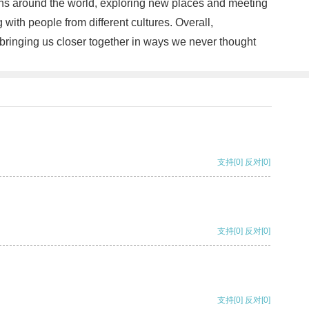
ations around the world, exploring new places and meeting
with people from different cultures. Overall,
 bringing us closer together in ways we never thought
支持
[0]
反对
[0]
支持
[0]
反对
[0]
支持
[0]
反对
[0]