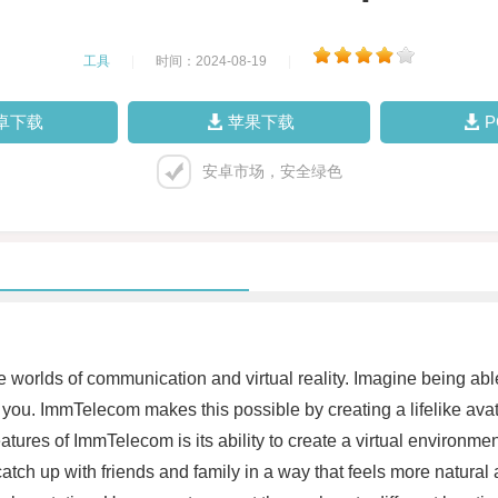
工具
|
时间：2024-08-19
|
卓下载
苹果下载
安卓市场，安全绿色
 worlds of communication and virtual reality. Imagine being ab
 of you. ImmTelecom makes this possible by creating a lifelike ava
ures of ImmTelecom is its ability to create a virtual environmen
atch up with friends and family in a way that feels more natural