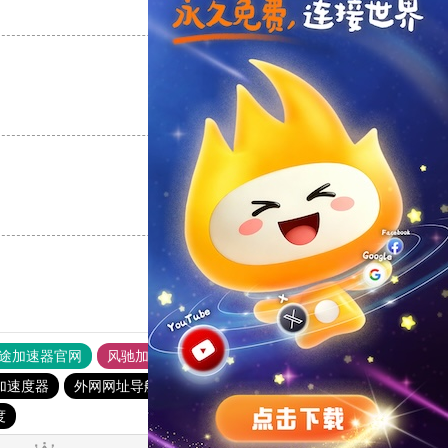
支持
[0]
反对
[0]
支持
[0]
反对
[0]
支持
[0]
反对
[0]
途加速器官网
风驰加速器
旋风加速器
加速度器
外网网址导航
软件中心
雷霆加速
狂飙加速器
度