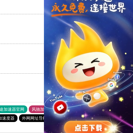
支持
[0]
反对
[0]
支持
[0]
反对
[0]
支持
[0]
反对
[0]
途加速器官网
风驰加速器
旋风加速器
加速度器
外网网址导航
软件中心
雷霆加速
狂飙加速器