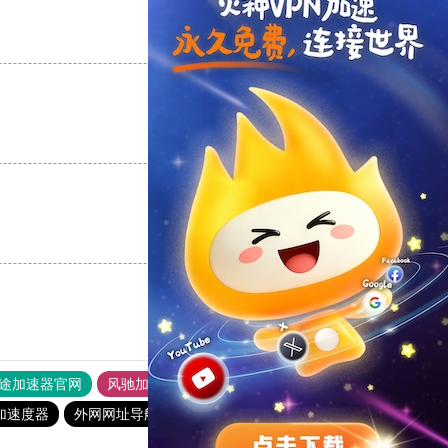
支持
[0]
反对
[0]
支持
[0]
反对
[0]
支持
[0]
反对
[0]
途加速器官网
风驰加速器
旋风加速器
加速度器
外网网址导航
软件中心
雷霆加速
狂飙加速器