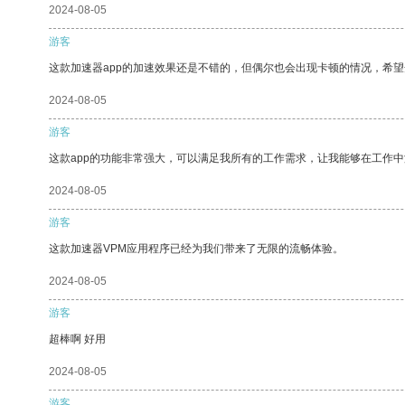
2024-08-05
游客
这款加速器app的加速效果还是不错的，但偶尔也会出现卡顿的情况，希
2024-08-05
游客
这款app的功能非常强大，可以满足我所有的工作需求，让我能够在工作
2024-08-05
游客
这款加速器VPM应用程序已经为我们带来了无限的流畅体验。
2024-08-05
游客
超棒啊 好用
2024-08-05
游客