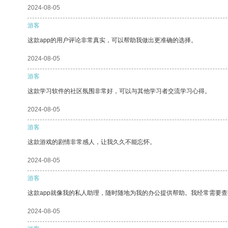
2024-08-05
游客
这款app的用户评论非常真实，可以帮助我做出更准确的选择。
2024-08-05
游客
这款学习软件的社区氛围非常好，可以与其他学习者交流学习心得。
2024-08-05
游客
这款游戏的剧情非常感人，让我久久不能忘怀。
2024-08-05
游客
这款app就像我的私人助理，随时随地为我的办公提供帮助。我经常需要查
2024-08-05