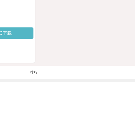
PC下载
排行