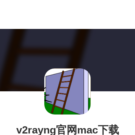
v2rayng官网mac下载